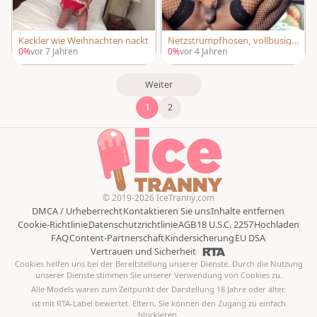
Kackler wie Weihnachten nackt
Netzstrumpfhosen, vollbusige
Ebenholz-Latino-Transgirl mit
0%
vor 7 Jahren
0%
vor 4 Jahren
Weihnachtsmütze spielt Arsch
und zieht an ihrem Schwanz
Weiter
1
2
© 2019-2026 IceTranny.com
DMCA / Urheberrecht
Kontaktieren Sie uns
Inhalte entfernen
Cookie-Richtlinie
Datenschutzrichtlinie
AGB
18 U.S.C. 2257
Hochladen
FAQ
Content-Partnerschaft
Kindersicherung
EU DSA
Vertrauen und Sicherheit
Cookies helfen uns bei der Bereitstellung unserer Dienste. Durch die Nutzung
unserer Dienste stimmen Sie unserer Verwendung von Cookies zu.
Alle Models waren zum Zeitpunkt der Darstellung 18 Jahre oder älter.
ist mit RTA-Label bewertet. Eltern, Sie können den Zugang zu einfach
blockieren.