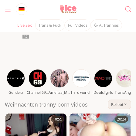
Live Sex
Trans & Fuck
Full Videos
💦 AI Trannies
Genderx
Channel 69 video
Ameliaa_Mckinley
Third world media movies
DevilsTgirls
TransAngels
Weihnachten tranny porn videos
Beliebt
10:55
20:24