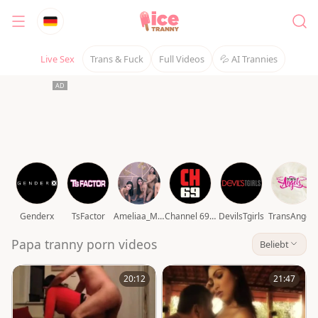
Live Sex
Trans & Fuck
Full Videos
💦 AI Trannies
Genderx
TsFactor
Ameliaa_Mckinley
Channel 69 video
DevilsTgirls
TransAngels
Papa tranny porn videos
Beliebt
20:12
21:47