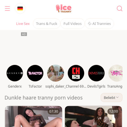
Live Sex
Trans & Fuck
Full Videos
💦 AI Trannies
Genderx
TsFactor
sophi_daker_
Channel 69 video
DevilsTgirls
TransAngels
Dunkle haare tranny porn videos
Beliebt
07:30
12:00