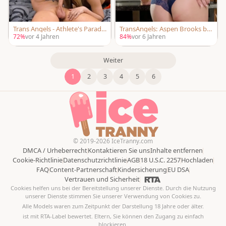
Trans Angels - Athlete's Paradis
TransAngels: Aspen Brooks bei
e zeigt natürliche Brüste
m Masturbieren
72%
vor 4 Jahren
84%
vor 6 Jahren
Weiter
1
2
3
4
5
6
© 2019-2026 IceTranny.com
DMCA / Urheberrecht
Kontaktieren Sie uns
Inhalte entfernen
Cookie-Richtlinie
Datenschutzrichtlinie
AGB
18 U.S.C. 2257
Hochladen
FAQ
Content-Partnerschaft
Kindersicherung
EU DSA
Vertrauen und Sicherheit
Cookies helfen uns bei der Bereitstellung unserer Dienste. Durch die Nutzung
unserer Dienste stimmen Sie unserer Verwendung von Cookies zu.
Alle Models waren zum Zeitpunkt der Darstellung 18 Jahre oder älter.
ist mit RTA-Label bewertet. Eltern, Sie können den Zugang zu einfach
blockieren.