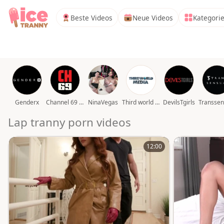
Beste Videos
Neue Videos
Kategori
Genderx
Channel 69 video
NinaVegas
Third world media movies
DevilsTgirls
Transsen
Lap tranny porn videos
12:00