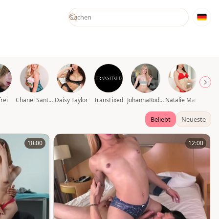
rei
Chanel Santini
Daisy Taylor
TransFixed
JohannaRodriguez69
Natalie Mars
Beliebt
Neueste
10:00
12:00