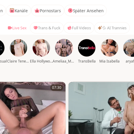
en
Kanäle
Pornostars
Später Ansehen
Live Sex
Trans & Fuck
Full Videos
💦 AI Trannies
sual
Claire Tenebrarum
Ella Hollywood
Ameliaa_Mckinley
TransBella
Mia Isabella
aryaf
07:30