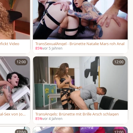
efickt Video
TransSexualAngel - Brünette Natalie Mars roh Anal
85%
vor 5 Jahren
12:00
12:00
al-Sex von Joan
TransAngels: Brünette mit Brille Arsch schlagen
85%
vor 4 Jahren
12:00
12:00