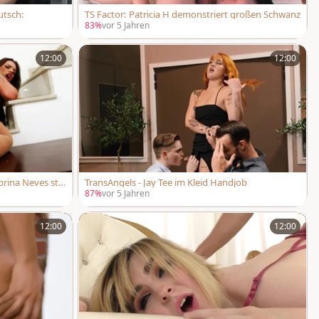
utsch:
TS Factor: Patricia H demonstriert großen Schwanz
83%
vor 5 Jahren
12:00
12:00
brina Neves sti
TransAngels - Jay Tee im Kleid Handjob
87%
vor 5 Jahren
12:00
12:00