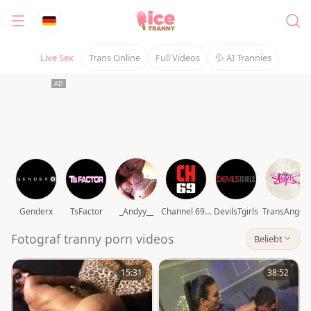
Live Sex
Trans Online
Full Videos
💦 AI Trannies
Genderx
TsFactor
_Andyy__
Channel 69 video
DevilsTgirls
TransAngels
Fotograf tranny porn videos
Beliebt
15:31
38:52