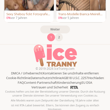
Sexy Sheboy fickt Fotografen
Trans-Modelle Bianca Meirelles
ohne Schutz
pflügt einen Fotografen an un
0%
vor 7 Jahren
0%
vor 5 Jahren
d wird dann cremig gemacht
Weiter
1
2
© 2019-2026 IceTranny.com
DMCA / Urheberrecht
Kontaktieren Sie uns
Inhalte entfernen
Cookie-Richtlinie
Datenschutzrichtlinie
AGB
18 U.S.C. 2257
Hochladen
FAQ
Content-Partnerschaft
Kindersicherung
EU DSA
Vertrauen und Sicherheit
Cookies helfen uns bei der Bereitstellung unserer Dienste. Durch die Nutzung
unserer Dienste stimmen Sie unserer Verwendung von Cookies zu.
Alle Models waren zum Zeitpunkt der Darstellung 18 Jahre oder älter.
ist mit RTA-Label bewertet. Eltern, Sie können den Zugang zu einfach
blockieren.