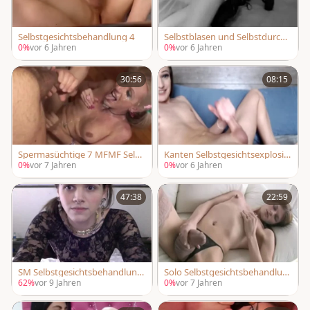
Selbstgesichtsbehandlung 4
Selbstblasen und Selbstdurchfi
ck zwei
0%
vor 6 Jahren
0%
vor 6 Jahren
30:56
08:15
Spermasüchtige 7 MFMF Selbs
Kanten Selbstgesichtsexplosio
tgesichts Ladyboys Paare Erwe
n
0%
vor 7 Jahren
0%
vor 6 Jahren
iterte
47:38
22:59
SM Selbstgesichtsbehandlung
Solo Selbstgesichtsbehandlun
5
g
62%
vor 9 Jahren
0%
vor 7 Jahren