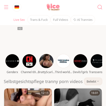
Live Sex
Trans & Fuck
Full Videos
💦 AI Trannies
Genderx
Channel 69 video
BrattyScarlet
Third world media movies
DevilsTgirls
Transsensual
Selbstgesichtspflege tranny porn videos
Beliebt
12:11
16:01