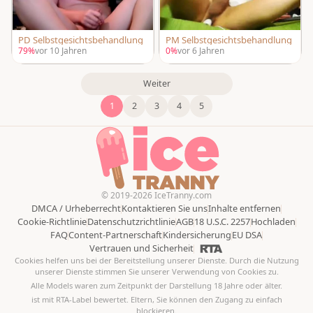
PD Selbstgesichtsbehandlung
PM Selbstgesichtsbehandlung
79%
vor 10 Jahren
0%
vor 6 Jahren
Weiter
1
2
3
4
5
© 2019-2026 IceTranny.com
DMCA / Urheberrecht
Kontaktieren Sie uns
Inhalte entfernen
Cookie-Richtlinie
Datenschutzrichtlinie
AGB
18 U.S.C. 2257
Hochladen
FAQ
Content-Partnerschaft
Kindersicherung
EU DSA
Vertrauen und Sicherheit
Cookies helfen uns bei der Bereitstellung unserer Dienste. Durch die Nutzung
unserer Dienste stimmen Sie unserer Verwendung von Cookies zu.
Alle Models waren zum Zeitpunkt der Darstellung 18 Jahre oder älter.
ist mit RTA-Label bewertet. Eltern, Sie können den Zugang zu einfach
blockieren.