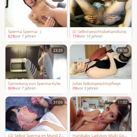
Sperma Sperma - )
JD Selbstgesichtsbehandlung
82%
vor 7 Jahren
75%
vor 10 Jahren
23:20
16:30
Sammlung von Sperma-Kylie
Julias Selbstgesichtspflege
86%
vor 7 Jahren
0%
vor 3 Jahren
31:03
11:02
CD Selbst Sperma im Mund Zu
Hunibaby Ladyboy Multi Goo