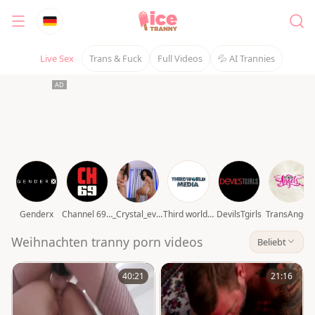
Live Sex
Trans & Fuck
Full Videos
💦 AI Trannies
Genderx
Channel 69 video
_Crystal_evains
Third world media movies
DevilsTgirls
TransAngels
Weihnachten tranny porn videos
Beliebt
40:21
21:16