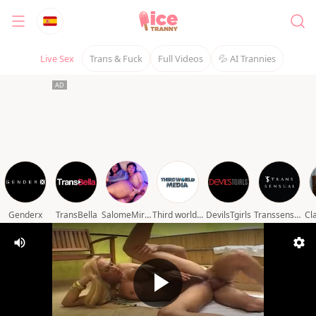
Live Sex
Trans & Fuck
Full Videos
💦 AI Trannies
Genderx
TransBella
SalomeMiranda
Third world media movies
DevilsTgirls
Transsensual