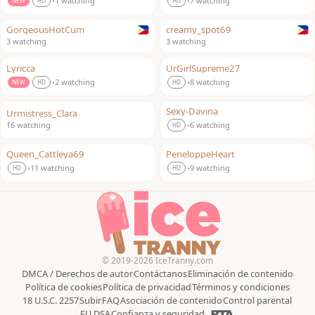
1 watching
7 watching
•
•
NEW
HD
HD
GorgeousHotCum
creamy_spot69
LIVE
LIVE
3 watching
3 watching
Lyricca
UrGirlSupreme27
LIVE
LIVE
2 watching
8 watching
•
•
NEW
HD
HD
Sexy-Davina
Urmistress_Clara
LIVE
LIVE
16 watching
6 watching
•
HD
Queen_Cattleya69
PeneloppeHeart
LIVE
LIVE
11 watching
9 watching
•
•
HD
HD
© 2019-2026 IceTranny.com
DMCA / Derechos de autor
Contáctanos
Eliminación de contenido
Política de cookies
Política de privacidad
Términos y condiciones
18 U.S.C. 2257
Subir
FAQ
Asociación de contenido
Control parental
EU DSA
Confianza y seguridad