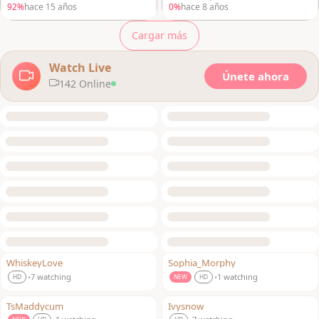
NO LO SON PARA TODOS – Escen
bia travesti
92%
hace 15 años
0%
hace 8 años
a dos
Cargar más
Watch Live
Únete ahora
142 Online
WhiskeyLove
Sophia_Morphy
LIVE
LIVE
7 watching
1 watching
•
•
HD
NEW
HD
TsMaddycum
Ivysnow
LIVE
LIVE