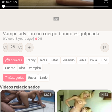
0:00
/
21:29
Vampi lady con un cuerpo bonito es golpeada.
0 Views
|
8 years ago
|
0%
0%
Etiquetas
Tranny
Tetas
Tetas
Jodiendo
Rubia
Polla
Tipo
Cuerpo
Rico
Vampiro
Categorías
Rubia
Lindo
Videos relacionados
12:23
14:28