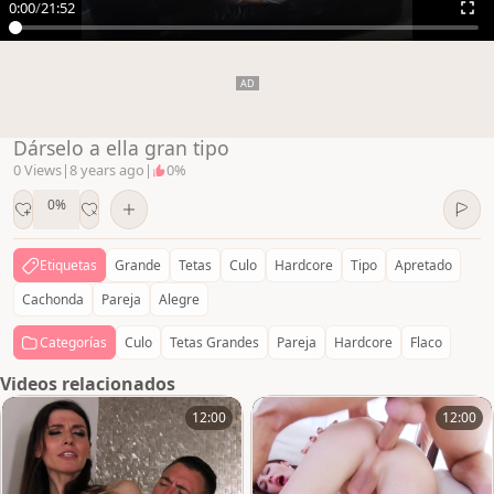
0:00
/
21:52
Dárselo a ella gran tipo
0 Views
|
8 years ago
|
0%
0%
Etiquetas
Grande
Tetas
Culo
Hardcore
Tipo
Apretado
Cachonda
Pareja
Alegre
Categorías
Culo
Tetas Grandes
Pareja
Hardcore
Flaco
Videos relacionados
12:00
12:00