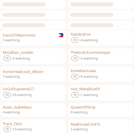
NatalyaFox
transSTARprincess
LIVE
LIVE
3 watching
4 watching
•
HD
MissBlair_conklin
Thelordofcumsmegan
LIVE
LIVE
5 watching
5 watching
•
•
HD
HD
itsmekarinaaa
horsemeatcock_ellison
LIVE
LIVE
7 watching
9 watching
•
HD
UrGirlSupreme27
Hot_Metallica69
LIVE
LIVE
25 watching
1 watching
•
•
HD
HD
Asian_Isabellaxx
QueenOfStrip
LIVE
LIVE
4 watching
0 watching
Trans_fairy
RealHugeCockTs
LIVE
LIVE
13 watching
2 watching
•
HD