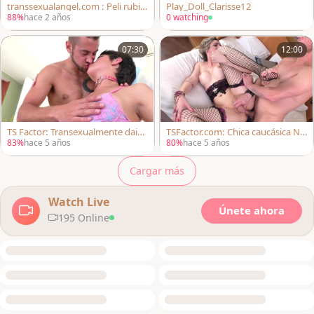
transsexualangel.com : Peli rubia
Play_Doll_Clarisse12
de garganta profunda con kai bai
88%
hace 2 años
0 watching
ley
07:30
12:00
TS Factor: Transexualmente daisy
TSFactor.com: Chica caucásica Na
taylor en medias apretadas corrid
nda Molinari lujuria boquiabierto
83%
hace 5 años
80%
hace 5 años
a
en hd
Cargar más
Watch Live
Únete ahora
195 Online