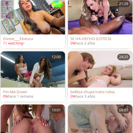
LIVE
21:29
Divine___Eloeura
SE HA HECHO JUSTICIA
11 watching
0%
hace 2 años
12:00
24:25
Pin-Me-Down
belleza chupa trans rubia
0%
hace 1 semana
0%
hace 3 años
10:01
08:07