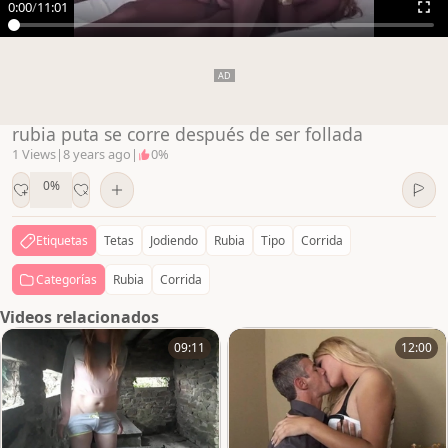
0:00
/
11:01
rubia puta se corre después de ser follada
1 Views
|
8 years ago
|
0%
0%
Etiquetas
Tetas
Jodiendo
Rubia
Tipo
Corrida
Categorías
Rubia
Corrida
Videos relacionados
09:11
12:00