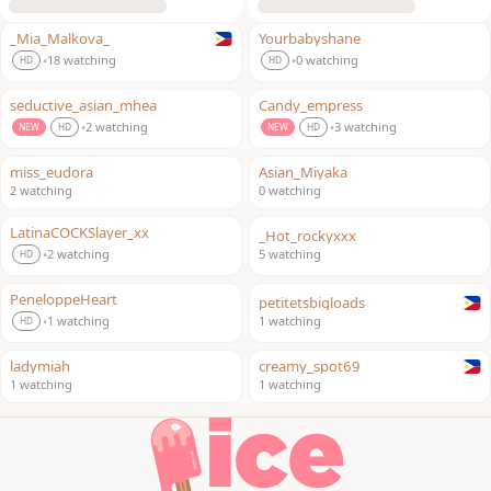
_Mia_Malkova_
Yourbabyshane
LIVE
LIVE
18 watching
0 watching
•
•
HD
HD
seductive_asian_mhea
Candy_empress
LIVE
LIVE
2 watching
3 watching
•
•
NEW
HD
NEW
HD
miss_eudora
Asian_Miyaka
LIVE
LIVE
2 watching
0 watching
LatinaCOCKSlayer_xx
_Hot_rockyxxx
LIVE
LIVE
2 watching
5 watching
•
HD
PeneloppeHeart
petitetsbigloads
LIVE
LIVE
1 watching
1 watching
•
HD
ladymiah
creamy_spot69
LIVE
LIVE
1 watching
1 watching