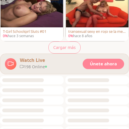
T-Girl Schoolgirl Sluts #01
transexual sexy en rojo se la mete
n por el culo
0%
hace 3 semanas
0%
hace 8 años
Cargar más
Watch Live
Únete ahora
198 Online