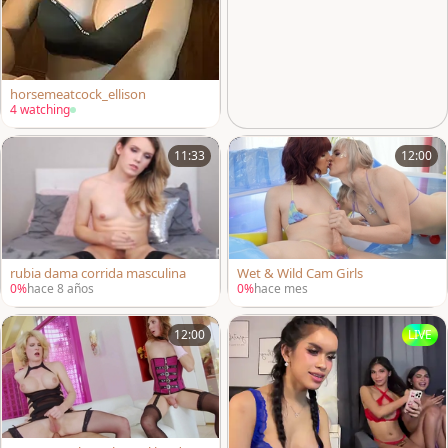
horsemeatcock_ellison
4 watching
11:33
12:00
rubia dama corrida masculina
Wet & Wild Cam Girls
0%
hace 8 años
0%
hace mes
12:00
LIVE