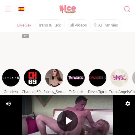
Live Sex
Trans & Fuck
Full Videos
💦 AI Trannies
Genderx
Channel 69 video
Skinny_Sex_Sissy
TsFactor
DevilsTgirls
TransAngels