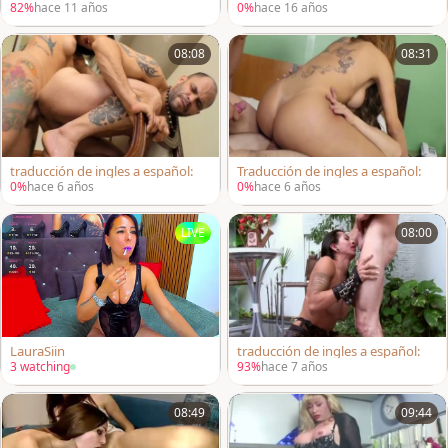
82%
hace 11 años
0%
hace 16 años
08:08
08:31
traducción de ingles a español:
Traducción de ingles a español:
0%
hace 6 años
0%
hace 6 años
LIVE
08:00
LauraSiin
traducción de ingles a español:
3 watching
93%
hace 7 años
08:49
09:44