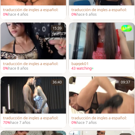
traducción de ingles a español:
traducción de ingles a español:
0%
hace 4 años
0%
hace 6 años
15:39
LIVE
traducción de ingles a español:
bajejek01
0%
hace 8 años
43 watching
36:40
09:37
traducción de ingles a español:
traducción de ingles a español:
70%
hace 7 años
0%
hace 7 años