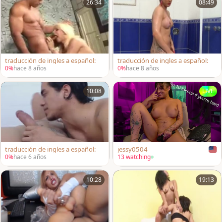
26:34
08:49
traducción de ingles a español:
traducción de ingles a español:
0%
hace 8 años
0%
hace 8 años
10:08
LIVE
traducción de ingles a español:
jessy0504
0%
hace 6 años
13 watching
10:28
19:13