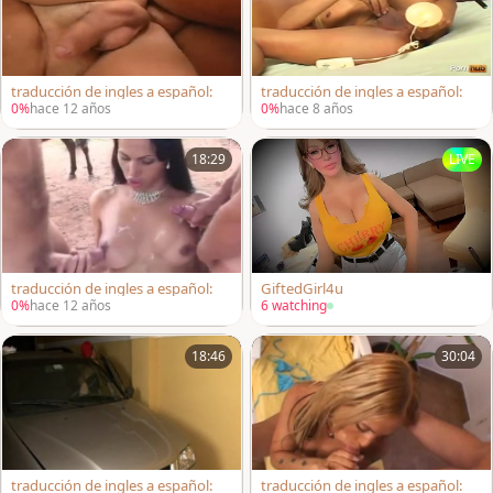
traducción de ingles a español:
traducción de ingles a español:
0%
hace 12 años
0%
hace 8 años
18:29
LIVE
traducción de ingles a español:
GiftedGirl4u
0%
hace 12 años
6 watching
18:46
30:04
traducción de ingles a español:
traducción de ingles a español: