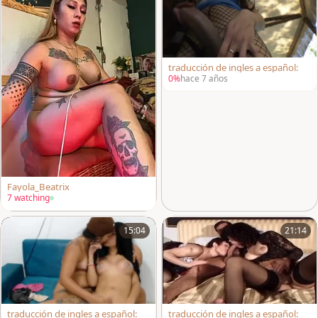
traducción de ingles a español:
0%
hace 7 años
Fayola_Beatrix
7 watching
15:04
21:14
traducción de ingles a español:
traducción de ingles a español: