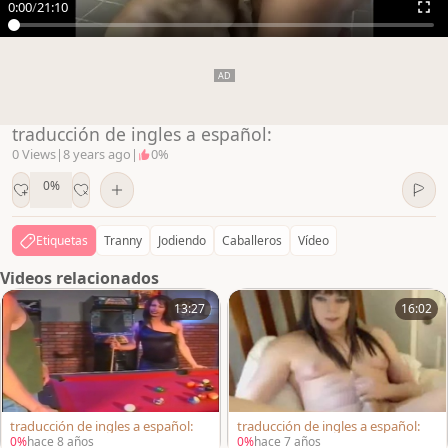
0:00
/
21:10
traducción de ingles a español:
0 Views
|
8 years ago
|
0%
0%
Etiquetas
Tranny
Jodiendo
Caballeros
Vídeo
Videos relacionados
13:27
16:02
traducción de ingles a español:
traducción de ingles a español:
0%
hace 8 años
0%
hace 7 años