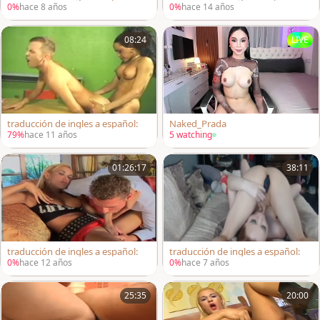
0%
hace 8 años
0%
hace 14 años
08:24
LIVE
traducción de ingles a español:
Naked_Prada
79%
hace 11 años
5 watching
01:26:17
38:11
traducción de ingles a español:
traducción de ingles a español:
0%
hace 12 años
0%
hace 7 años
25:35
20:00