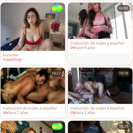
LIVE
08:00
traducción de ingles a español:
0%
hace 9 años
Ivysnow
9 watching
10:27
19:16
traducción de ingles a español:
traducción de ingles a español:
0%
hace 7 años
0%
hace 2 años
LIVE
10:25