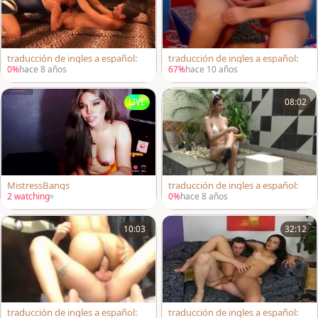
traducción de ingles a español:
traducción de ingles a español:
0%
hace 8 años
67%
hace 10 años
LIVE
08:02
MistressBangs
traducción de ingles a español:
2 watching
0%
hace 8 años
10:03
32:12
traducción de ingles a español:
traducción de ingles a español: