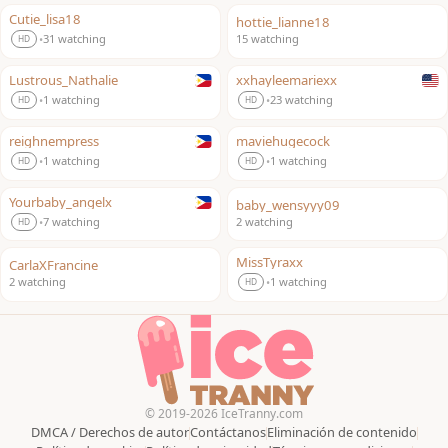
Cutie_lisa18
hottie_lianne18
LIVE
LIVE
31 watching
15 watching
•
HD
Lustrous_Nathalie
xxhayleemariexx
LIVE
LIVE
1 watching
23 watching
•
•
HD
HD
reighnempress
maviehugecock
LIVE
LIVE
1 watching
1 watching
•
•
HD
HD
Yourbaby_angelx
baby_wensyyy09
LIVE
LIVE
7 watching
2 watching
•
HD
MissTyraxx
CarlaXFrancine
LIVE
LIVE
2 watching
1 watching
•
HD
© 2019-2026 IceTranny.com
DMCA / Derechos de autor
Contáctanos
Eliminación de contenido