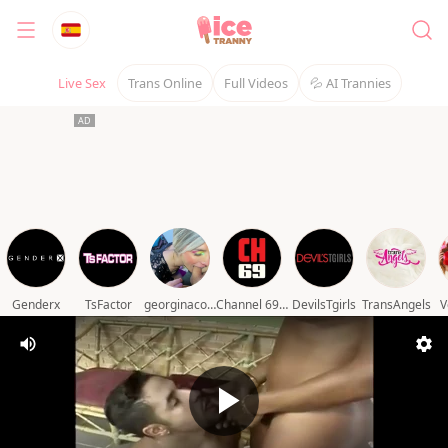
Live Sex
Trans Online
Full Videos
💦 AI Trannies
Genderx
TsFactor
georginacouple_hardsex
Channel 69 video
DevilsTgirls
TransAngels
V