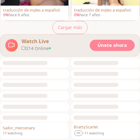
traducción de ingles a español:
traducción de ingles a español:
0%
hace 6 años
0%
hace 7 años
Cargar más
Watch Live
Únete ahora
214 Online
BrattyScarlet
Sailor_mercenary
LIVE
LIVE
17 watching
11 watching
•
HD