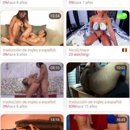
0%
hace 8 años
0%
hace 7 años
10:34
LIVE
traducción de ingles a español:
Nicol2Naya
0%
hace 8 años
23 watching
08:10
10:02
traducción de ingles a español:
traducción de ingles a español:
0%
hace 8 años
83%
hace 15 años
18:16
36:45