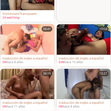
DominnantTransqueen
24 watching
08:41
10:02
traducción de ingles a español:
traducción de ingles a español:
0%
hace 8 años
64%
hace 15 años
26:19
13:27
traducción de ingles a español:
traducción de ingles a español:
0%
hace 11 años
0%
hace 8 años