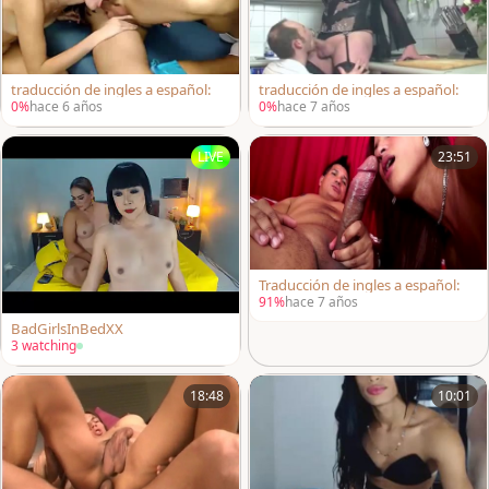
traducción de ingles a español:
traducción de ingles a español:
0%
hace 6 años
0%
hace 7 años
LIVE
23:51
Traducción de ingles a español:
91%
hace 7 años
BadGirlsInBedXX
3 watching
18:48
10:01