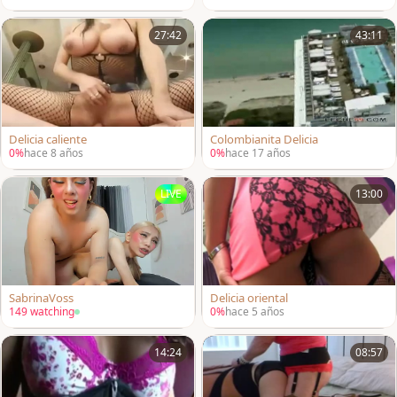
27:42
43:11
Delicia caliente
Colombianita Delicia
0%
hace 8 años
0%
hace 17 años
LIVE
13:00
SabrinaVoss
Delicia oriental
149 watching
0%
hace 5 años
14:24
08:57