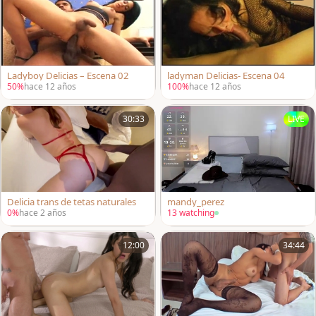
Ladyboy Delicias – Escena 02
ladyman Delicias- Escena 04
50%
hace 12 años
100%
hace 12 años
30:33
LIVE
Delicia trans de tetas naturales
mandy_perez
0%
hace 2 años
13 watching
12:00
34:44