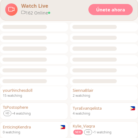
Watch Live
Únete ahora
162 Online
your9inchesdoll
SiennaBlair
LIVE
LIVE
15 watching
2 watching
TsPostophere
TyraEvangelista
LIVE
LIVE
4 watching
4 watching
•
HD
Kylie_Viagra
EnticingKendra
LIVE
LIVE
0 watching
1 watching
•
NEW
HD