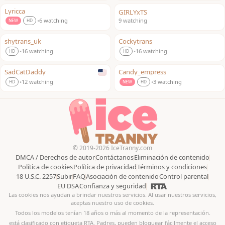
Lyricca
GIRLYxTS
LIVE
LIVE
6 watching
9 watching
•
NEW
HD
shytrans_uk
Cockytrans
LIVE
LIVE
16 watching
16 watching
•
•
HD
HD
SadCatDaddy
Candy_empress
LIVE
LIVE
12 watching
3 watching
•
•
HD
NEW
HD
© 2019-2026 IceTranny.com
DMCA / Derechos de autor
Contáctanos
Eliminación de contenido
Política de cookies
Política de privacidad
Términos y condiciones
18 U.S.C. 2257
Subir
FAQ
Asociación de contenido
Control parental
EU DSA
Confianza y seguridad
Las cookies nos ayudan a brindar nuestros servicios. Al usar nuestros servicios,
aceptas nuestro uso de cookies.
Todos los modelos tenían 18 años o más al momento de la representación.
está clasificado con etiqueta RTA. Padres, pueden bloquear fácilmente el acceso