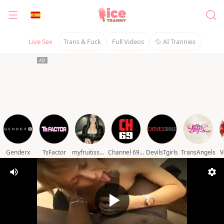
Live Sex
Trans & Fuck
Full Videos
💦 AI Trannies
Genderx
TsFactor
myfruitisswelling
Channel 69 video
DevilsTgirls
TransAngels
V