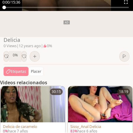
0:00
/
15:36
Delicia
0 Views
|
12 years ago
|
0%
0%
Etiquetas
Placer
Videos relacionados
30:15
18:19
Delicia de caramelo
Sissy_Anal Delicia
0%
hace 7 años
83%
hace 6 años