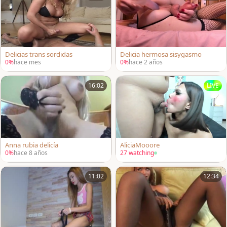
Delicias trans sordidas
Delicia hermosa sisygasmo
0%
hace mes
0%
hace 2 años
16:02
LIVE
Anna rubia delicía
AliciaMooore
0%
hace 8 años
27 watching
11:02
12:34