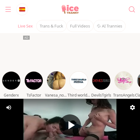
Live Sex
Trans & Fuck
Full Videos
💦 AI Trannies
Genderx
TsFactor
Vanesa_novvoa
Third world media movies
DevilsTgirls
TransAngels