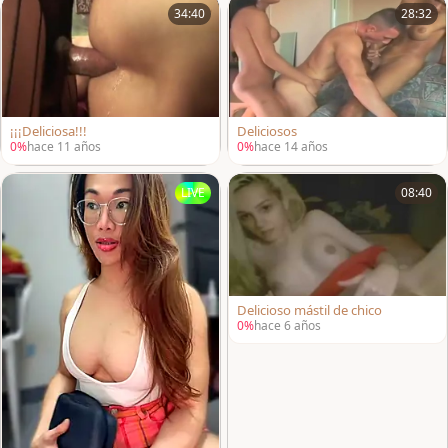
34:40
28:32
¡¡¡Deliciosa!!!
Deliciosos
0%
hace 11 años
0%
hace 14 años
LIVE
08:40
Delicioso mástil de chico
0%
hace 6 años