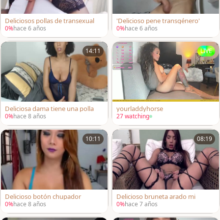
Deliciosos pollas de transexual
'Delicioso pene transgénero'
0%
hace 6 años
0%
hace 6 años
14:11
LIVE
Deliciosa dama tiene una polla
yourladdyhorse
0%
hace 8 años
27 watching
10:11
08:19
Delicioso botón chupador
Delicioso bruneta arado mi
0%
hace 8 años
0%
hace 7 años