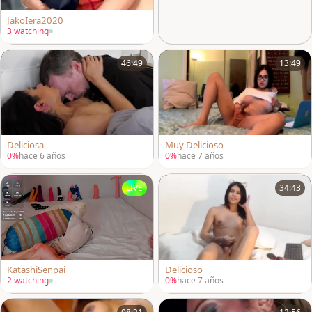
JakoIera2020
3 watching
46:49
13:49
Deliciosa
Muy Delicioso
0%
hace 6 años
0%
hace 7 años
LIVE
34:43
KatashiSenpai
Delicioso
2 watching
0%
hace 7 años