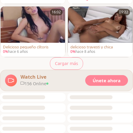
16:02
09:22
Delicioso pequeño clítoris
delicioso travesti y chica
0%
hace 6 años
0%
hace 8 años
Cargar más
Watch Live
Únete ahora
156 Online