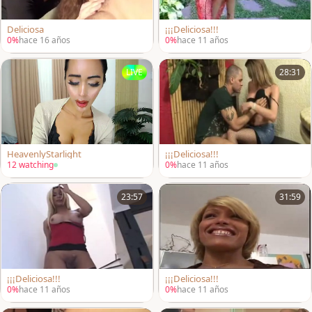
Deliciosa
¡¡¡Deliciosa!!!
0%
hace 16 años
0%
hace 11 años
LIVE
28:31
HeavenlyStarlight
¡¡¡Deliciosa!!!
12 watching
0%
hace 11 años
23:57
31:59
¡¡¡Deliciosa!!!
¡¡¡Deliciosa!!!
0%
hace 11 años
0%
hace 11 años